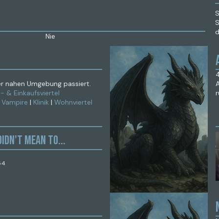
S
S
d
Nie
G
er nahen Umgebung passiert.
A
- & Einkaufsviertel
y Vampire
|
Klinik
|
Wohnviertel
idn't mean to...
54