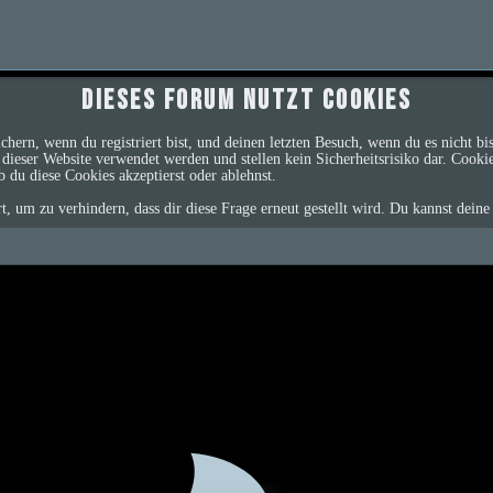
Dieses Forum nutzt Cookies
ern, wenn du registriert bist, und deinen letzten Besuch, wenn du es nicht b
dieser Website verwendet werden und stellen kein Sicherheitsrisiko dar. Cook
b du diese Cookies akzeptierst oder ablehnst.
um zu verhindern, dass dir diese Frage erneut gestellt wird. Du kannst deine 