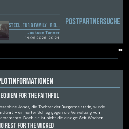
Überlebende
Postpartnersuche
Steel, Fur & Family - rid...
Jackson Tanner
14.05.2025, 20:24
Plotinformationen
Requiem for the Faithful
osephine Jones, die Tochter der Bürgermeisterin, wurde
ntführt – ein harter Schlag gegen die Verwaltung von
acramento. Doch sie ist nicht die einzige: Seit Wochen
erschwinden immer wieder Menschen und übernatürliche
No Rest for the Wicked
esen.