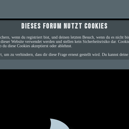
Dieses Forum nutzt Cookies
ern, wenn du registriert bist, und deinen letzten Besuch, wenn du es nicht b
dieser Website verwendet werden und stellen kein Sicherheitsrisiko dar. Cook
b du diese Cookies akzeptierst oder ablehnst.
um zu verhindern, dass dir diese Frage erneut gestellt wird. Du kannst deine 