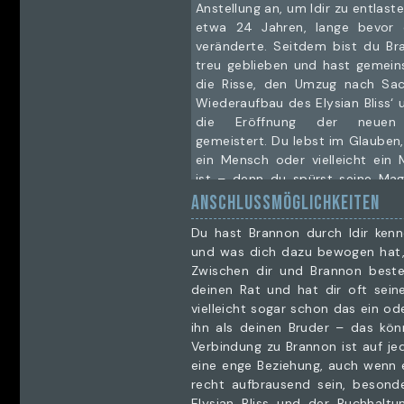
Anstellung an, um Idir zu entlast
etwa 24 Jahren, lange bevor 
veränderte. Seitdem bist du Br
treu geblieben und hast gemein
die Risse, den Umzug nach Sa
Wiederaufbau des Elysian Bliss‘ 
die Eröffnung der neuen 
gemeistert. Du lebst im Glauben
ein Mensch oder vielleicht ein
ist – denn du spürst seine Mag
Mal, wenn du ihn danach gefragt
ANSCHLUSSMÖGLICHKEITEN
er ab.
Du hast Brannon durch Idir kenn
Du bist eine starke, selbstbewu
und was dich dazu bewogen hat, b
genau weiß, was sie will. Du ha
Zwischen dir und Brannon besteh
rechten Fleck und fühlst dich in d
deinen Rat und hat dir oft sei
'Puffmutter' ausgesprochen wo
vielleicht sogar schon das ein od
dies – vermutlich – eine neue 
ihn als deinen Bruder – das kön
dich ist. Du siehst die Welt, wie s
Verbindung zu Brannon ist auf jede
und gehst pragmatisch mit i
eine enge Beziehung, auch wenn 
Geheimnisse und weiteren C
recht aufbrausend sein, besond
überlasse ich dir, denn du bis
Elysian Bliss und der Buchhalt