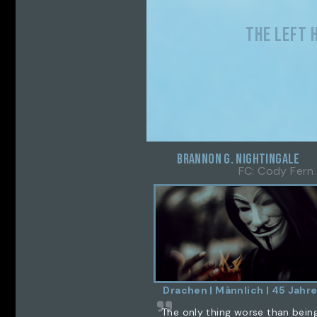
THE LEFT 
Brannon G. Nightingale
FC: Cody Fern
Drachen | Männlich | 45 Jahr
The only thing worse than bein