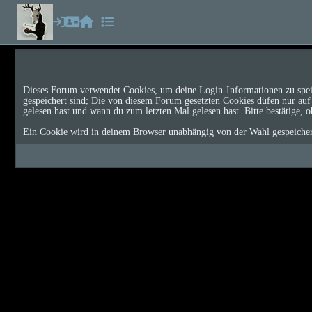
Dieses Forum verwendet Cookies, um deine Login-Informationen zu speich
gespeichert sind; Die von diesem Forum gesetzten Cookies düfen nur auf 
gelesen hast und wann du zum letzten Mal gelesen hast. Bitte bestätige, o
Ein Cookie wird in deinem Browser unabhängig von der Wahl gespeichert, 