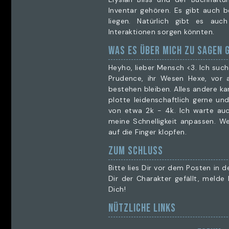
Herrin.
Inventar gehören. Es gibt auch b
liegen. Natürlich gibt es auc
Interaktionen sorgen könnten.
WAS ES ÜBER MICH ZU SAGEN 
Heyho, lieber Mensch <3. Ich suc
Prudence, ihr Wesen Hexe, vor a
bestehen bleiben. Alles andere ka
plotte leidenschaftlich gerne un
von etwa 2k - 4k. Ich warte au
meine Schnelligkeit anpassen. We
auf die Finger klopfen.
ZUM SCHLUSS
Bitte lies Dir vor dem Posten in 
Dir der Charakter gefällt, meld
Dich!
NÜTZLICHE LINKS