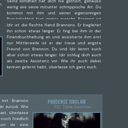
Seine Blindheit hat dich nie gestört, genauso
n.
wenig wie seine mitunter schnippische Art. Du
kommst mit ihm und seiner eigensinnigen
Persönlichkeit fast immer zurecht. Brannon ist
unabhängig und besteht darauf, alles selbst zu
Idir ist die Rechte Hand Brannons. Er begleitet
erledigen – und meistens gelingt ihm das auch.
ihn schon etwas länger. Er fing bei ihm in der
Finanzbuchhaltung an und assistierte ihm erst
Er hat dir die Leitung des Elysian Bliss
nur. Mittlerweile ist er der treue und engste
anvertraut und lässt dir dabei völlige Freiheit in
Freund von Brannon. Du und Idir kennt euch
deinen Entscheidungen. Hin und wieder taucht
aber schon etwas länger. Idir schlug dich auch
er als Gast oder in seiner offiziellen Rolle als
als zweite Assistenz vor. Wie ihr euch dabei
Geschäftsführer auf, hält sich dabei jedoch
kennen gelernt habt, überlasse ich ganz euch.
meist im Hintergrund.
e
 mit Brannon
Prudence Sinclair
FC: Tilda Swinton
dir zurück. Wie
ast, überlasse
 noch friedlich
non dir eine