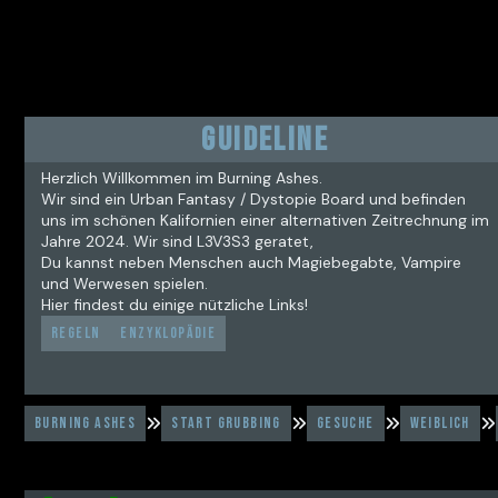
GUIDELINE
Herzlich Willkommen im Burning Ashes.
Wir sind ein Urban Fantasy / Dystopie Board und befinden
uns im schönen Kalifornien einer alternativen Zeitrechnung im
Jahre 2024. Wir sind L3V3S3 geratet,
Du kannst neben Menschen auch Magiebegabte, Vampire
und Werwesen spielen.
Hier findest du einige nützliche Links!
Regeln
Enzyklopädie
Burning Ashes
Start Grubbing
Gesuche
Weiblich