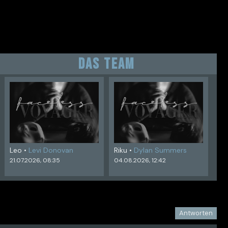
DAS TEAM
Leo •
Levi Donovan
Riku •
Dylan Summers
21.07.2026, 08:35
04.08.2026, 12:42
Antworten