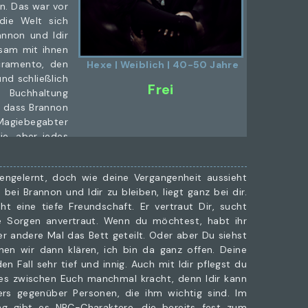
en. Das war vor
die Welt sich
annon und Idir
sam mit ihnen
cramento, den
Hexe | Weiblich | 40-50 Jahre
und schließlich
Frei
Buchhaltung
, dass Brannon
 Magiebegabter
ie, aber jedes
 hast, blockte
engelernt, doch wie deine Vergangenheit aussieht
sste Frau, die
ei Brannon und Idir zu bleiben, liegt ganz bei dir.
st das Herz am
t eine tiefe Freundschaft. Er vertraut Dir, sucht
einer Rolle als
ne Sorgen anvertraut. Wenn du möchtest, habt ihr
hl, auch wenn
er andere Mal das Bett geteilt. Oder aber Du siehst
Erfahrung für
nen wir dann klären, ich bin da ganz offen. Deine
ie wirklich ist,
n Fall sehr tief und innig. Auch mit Idir pflegst du
hr um. Deine
es zwischen Euch manchmal kracht, denn Idir kann
harakterzüge
ers gegenüber Personen, die ihm wichtig sind. Im
t deine eigene
ung gibt es NPC-Charaktere, die bereits fest zum