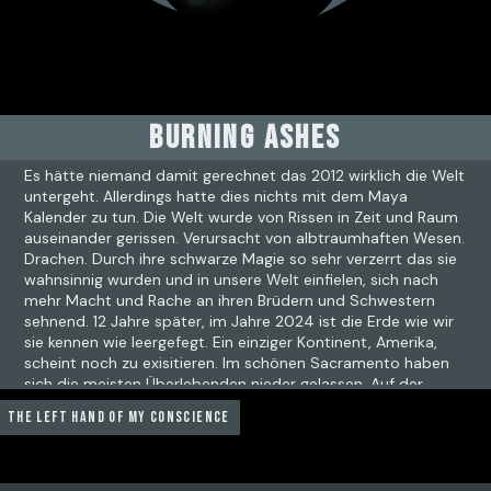
BURNING ASHES
Es hätte niemand damit gerechnet das 2012 wirklich die Welt
untergeht. Allerdings hatte dies nichts mit dem Maya
Kalender zu tun. Die Welt wurde von Rissen in Zeit und Raum
auseinander gerissen. Verursacht von albtraumhaften Wesen.
Drachen. Durch ihre schwarze Magie so sehr verzerrt das sie
wahnsinnig wurden und in unsere Welt einfielen, sich nach
mehr Macht und Rache an ihren Brüdern und Schwestern
sehnend. 12 Jahre später, im Jahre 2024 ist die Erde wie wir
sie kennen wie leergefegt. Ein einziger Kontinent, Amerika,
scheint noch zu exisitieren. Im schönen Sacramento haben
sich die meisten Überlebenden nieder gelassen. Auf der
Suche nach Alltag. Oder doch einem Abenteuer?
The left hand of my conscience
Ganze Storyline