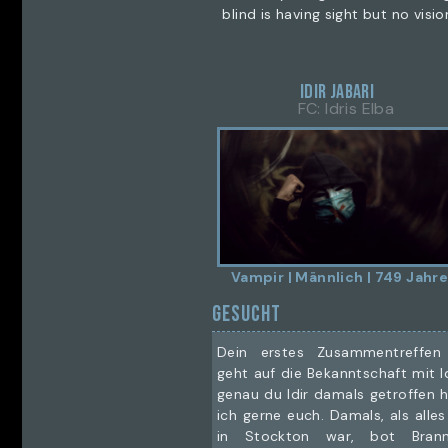
blind is having sight but no visio
Idir Jabari
FC: Idris Elba
Vampir | Männlich | 749 Jahr
GESUCHT
Dein erstes Zusammentreffen
geht auf die Bekanntschaft mit I
genau du Idir damals getroffen h
ich gerne euch. Damals, als alles
in Stockton war, bot Bran